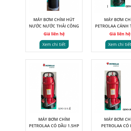
MÁY BƠM CHÌM HÚT
MÁY BƠM CH
NƯỚC NƯỚC THẢI CÔNG
PETROLAA CÁNH 
SUẤT 3KW
PHA 2HP
Giá liên hệ
Giá liên hệ
Xem chi tiết
Xem chi tiế
MÁY BƠM CHÌM
MÁY BƠM CH
PETROLAA CÓ DẦU 1.5HP
PETROLAA CÓ 