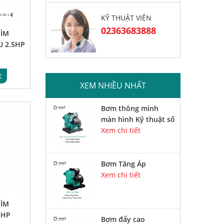
KỸ THUẬT VIÊN
02363683888
ÌM
U 2.5HP
t
XEM NHIỀU NHẤT
Bơm thông minh
màn hình Kỹ thuật số
Xem chi tiết
Bơm Tăng Áp
Xem chi tiết
ÌM
5HP
Bơm đẩy cao