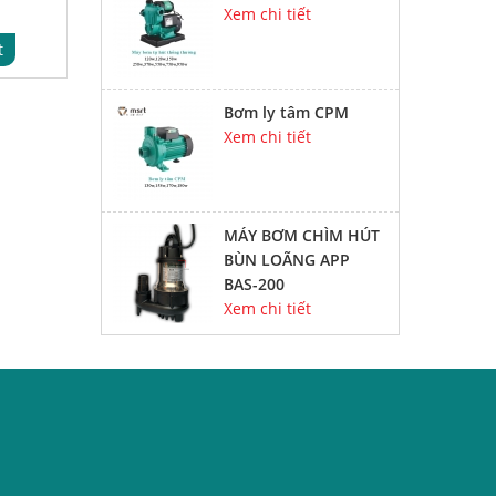
Xem chi tiết
t
Bơm ly tâm CPM
Xem chi tiết
MÁY BƠM CHÌM HÚT
BÙN LOÃNG APP
BAS-200
Xem chi tiết