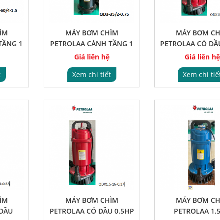
ÌM
MÁY BƠM CHÌM
MÁY BƠM CH
TẦNG 1
PETROLAA CÁNH TẦNG 1
PETROLAA CÓ DẦ
PHA 1.5HP
Giá liên hệ
Giá liên hệ
t
Xem chi tiết
Xem chi tiế
ÌM
MÁY BƠM CHÌM
MÁY BƠM CH
DẦU
PETROLAA CÓ DẦU 0.5HP
PETROLAA 1.