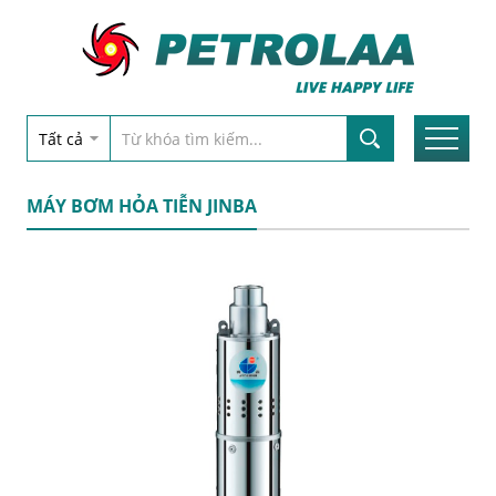
MÁY BƠM HỎA TIỄN JINBA