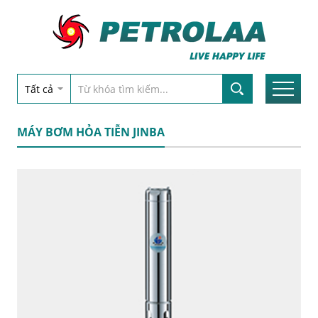
MÁY BƠM HỎA TIỄN JINBA